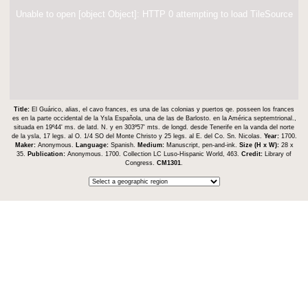
Unable to open [object Object]: HTTP 0 attempting to load TileSource
Title:
El Guárico, alias, el cavo frances, es una de las colonias y puertos qe. posseen los frances
es en la parte occidental de la Ysla Española, una de las de Barlosto. en la América septemtrional.,
situada en 19⁰44ʹ ms. de latd. N. y en 303⁰57ʹ mts. de longd. desde Tenerife en la vanda del norte
de la ysla, 17 legs. al O. 1/4 SO del Monte Christo y 25 legs. al E. del Co. Sn. Nicolas.
Year:
1700.
Maker:
Anonymous.
Language:
Spanish.
Medium:
Manuscript, pen-and-ink.
Size (H x W):
28 x
35.
Publication:
Anonymous. 1700. Collection LC Luso-Hispanic World, 463.
Credit:
Library of
Congress.
CM1301
.