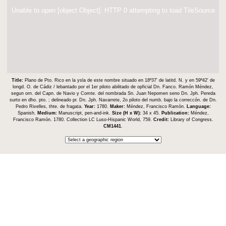
Unable to open [object Object]: HTTP 0 attempting to load TileSource
Title:
Plano de Pto. Rico en la ysla de este nombre situado en 18⁰37ʹ de latitd. N. y en 59⁰42ʹ de
longd. O. de Cádiz / lebantado por el 1er piloto abilitado de opficial Dn. Fanco. Ramón Méndez,
segun orn. del Capn. de Navio y Comte. del nombrada Sn. Juan Nepomen seno Dn. Jph. Pereda
surto en dho. pto. ; delineado pr. Dn. Jph. Navarrete, 2o piloto del numb. bajo la correccón. de Dn.
Pedro Rivelles, thte. de fragata.
Year:
1780.
Maker:
Méndez, Francisco Ramón.
Language:
Spanish.
Medium:
Manuscript, pen-and-ink.
Size (H x W):
34 x 45.
Publication:
Méndez,
Francisco Ramón. 1780. Collection LC Luso-Hispanic World, 759.
Credit:
Library of Congress.
CM1441
.