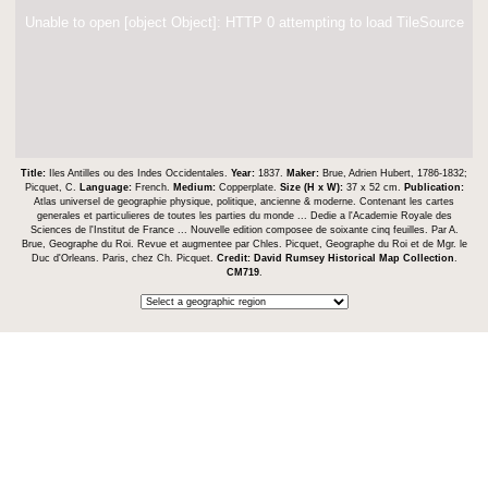
Unable to open [object Object]: HTTP 0 attempting to load TileSource
Title:
Iles Antilles ou des Indes Occidentales.
Year:
1837.
Maker:
Brue, Adrien Hubert, 1786-1832;
Picquet, C.
Language:
French.
Medium:
Copperplate.
Size (H x W):
37 x 52 cm.
Publication:
Atlas universel de geographie physique, politique, ancienne & moderne. Contenant les cartes
generales et particulieres de toutes les parties du monde ... Dedie a l'Academie Royale des
Sciences de l'Institut de France ... Nouvelle edition composee de soixante cinq feuilles. Par A.
Brue, Geographe du Roi. Revue et augmentee par Chles. Picquet, Geographe du Roi et de Mgr. le
Duc d'Orleans. Paris, chez Ch. Picquet.
Credit:
David Rumsey Historical Map Collection
.
CM719
.